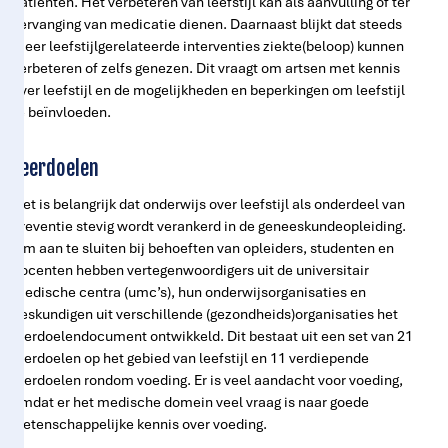
patiënten. Het verbeteren van leefstijl kan als aanvulling of ter
vervanging van medicatie dienen. Daarnaast blijkt dat steeds
meer leefstijlgerelateerde interventies ziekte(beloop) kunnen
verbeteren of zelfs genezen. Dit vraagt om artsen met kennis
over leefstijl en de mogelijkheden en beperkingen om leefstijl
te beïnvloeden.
Leerdoelen
Het is belangrijk dat onderwijs over leefstijl als onderdeel van
preventie stevig wordt verankerd in de geneeskundeopleiding.
Om aan te sluiten bij behoeften van opleiders, studenten en
docenten hebben vertegenwoordigers uit de universitair
medische centra (umc’s), hun onderwijsorganisaties en
deskundigen uit verschillende (gezondheids)organisaties het
leerdoelendocument ontwikkeld. Dit bestaat uit een set van 21
leerdoelen op het gebied van leefstijl en 11 verdiepende
leerdoelen rondom voeding. Er is veel aandacht voor voeding,
omdat er het medische domein veel vraag is naar goede
wetenschappelijke kennis over voeding.