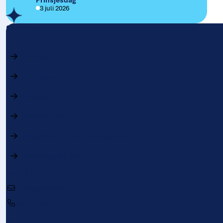
3 juli 2026
Snel naar
Nieuws
Projecten
Contact
Over de umc’s
(opent in nieuw tabblad)
Website voor umc-medewerkers
Vacatures bij UMCNL
Contact
umcnl@umcnl.nl
030 273 98 80